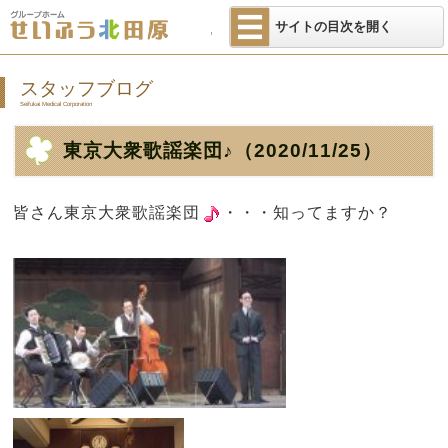
医療法人せいふ
サイトの目次を開く
スタッフブログ
Seifukai Medical Corporation
東京大衆歌謡楽団♪
（2020/11/25）
皆さん東京大衆歌謡楽団
・・・知ってますか？