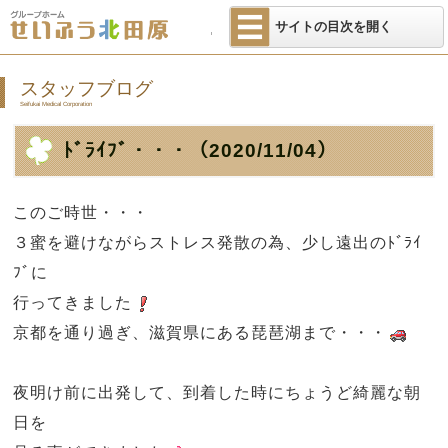
医療法人せいふ
サイトの目次を開く
スタッフブログ
Seifukai Medical Corporation
ﾄﾞﾗｲﾌﾞ・・・
（2020/11/04）
このご時世・・・
３蜜を避けながらストレス発散の為、少し遠出のﾄﾞﾗｲ
ﾌﾞに
行ってきました
京都を通り過ぎ、滋賀県にある琵琶湖まで・・・
夜明け前に出発して、到着した時にちょうど綺麗な朝
日を